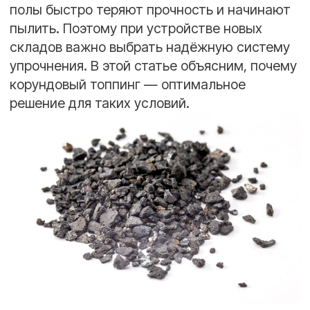
Что такое корундовый топпинг?
Корундовый топпинг Солидтоп
— это сухая смесь с
наполнителем на основе корунда. Она втирается в
свежий бетон, становясь с ним монолитом. Корунд
придаёт покрытию исключительную твёрдость и
износостойкость.