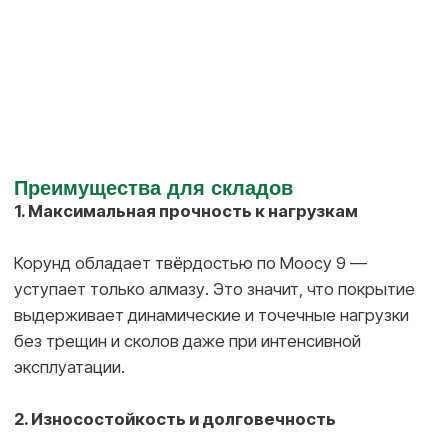
переплат на переделку.
3. Устойчивость к химии и влаге
Для складов с неагрессивной или слабоагрессивной
средой (по СНиП 2.03.13) корундовый топпинг
подходит отлично. Он выдерживает влажную уборку
и случайные проливы технических жидкостей.
4. Быстрый ввод в эксплуатацию
Пешеходная нагрузка — через 24 часа, лёгкая
техника — через 7 суток, полная нагрузка — через
28 дней. Всё по нормам СНиП.
Почему не эпоксидное покрытие?
Эпоксидные системы — отличный выбор для
герметичных и химически стойких полов, но они:
дороже в укладке;
требуют сухой и ровной бетонной плиты;
нуждаются в строгом соблюдении технологии и
условий влажности.