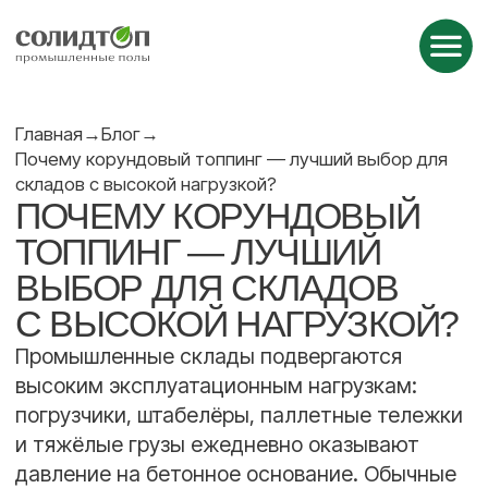
Главная
→
Блог
→
Почему корундовый топпинг — лучший выбор для
складов с высокой нагрузкой?
ПОЧЕМУ КОРУНДОВЫЙ
ТОППИНГ — ЛУЧШИЙ
ВЫБОР ДЛЯ СКЛАДОВ
С ВЫСОКОЙ НАГРУЗКОЙ?
Промышленные склады подвергаются
высоким эксплуатационным нагрузкам:
погрузчики, штабелёры, паллетные тележки
и тяжёлые грузы ежедневно оказывают
давление на бетонное основание. Обычные
полы быстро теряют прочность и начинают
пылить. Поэтому при устройстве новых
складов важно выбрать надёжную систему
упрочнения. В этой статье объясним, почему
корундовый топпинг — оптимальное
решение для таких условий.