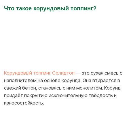
Преимущества для складов
1. Максимальная прочность к нагрузкам
Корунд обладает твёрдостью по Моосу 9 —
уступает только алмазу. Это значит, что покрытие
выдерживает динамические и точечные нагрузки
без трещин и сколов даже при интенсивной
эксплуатации.
2. Износостойкость и долговечность
Покрытие устойчиво к истиранию, не пылит и не
требует частого ремонта. При правильном
нанесении и уходе срок службы — до 20 лет без