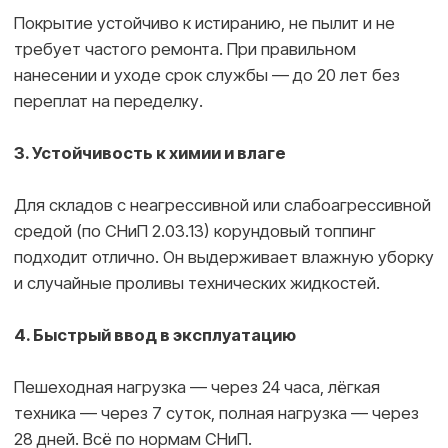
Корундовый топпинг проще в реализации и
дешевле при устройстве нового пола, а по
прочности превосходит большинство наливных
систем.
Когда стоит выбрать другой вариант?
Корундовый топпинг не подходит, если:
бетонное основание уже готово (он наносится
только по свежему бетону);
нужны санитарные нормы (медицина,
фармацевтика, пищевые цеха);
требуется пол с полной герметичностью и
химической стойкостью к кислотам/щелочам.
В таких случаях стоит рассмотреть
эпоксидные
или
полиуретановые системы.
Если вы ищете надёжный, износостойкий и
долговечный пол для склада, где регулярно
работает техника —
Корундовый топпинг Солидтоп
станет лучшим решением. Он обеспечивает
высокую прочность и устойчив к повреждениям, а